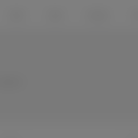
modal-check
Attività
Notizie
Newsletter
Vi
Articoli: 151