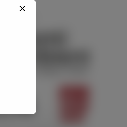
rale
 depurazione in Italia