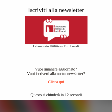
Generale
Gene
Iscriviti alla newsletter
venti online sul canale Youtube LUEL
Il servizio
Laboratorio Utilities e Enti Locali
Vuoi rimanere aggiornato?
Vuoi iscriverti alla nostra newsletter?
Clicca qui
Questo si chiuderà in
11
secondi