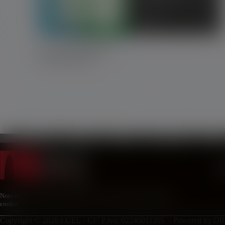
Luel- Ecomondo 2025
30 Settembre 2025
Chi siamo
Attività
Notizie
Newsletter
Video
C
P
n
Note legali
|
Credits
|
Privacy Policy
|
Cookie Policy
|
Preferenze
cookie
Copyright © 2026 LUEL - CF/ P.Iva: 02246011205 - Powered by
OR