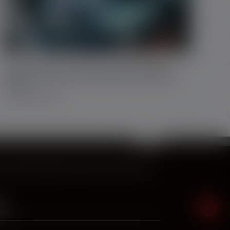
Osservatorio Gocce d’acqua: Seconda indagine
nazionale delle gestioni comunali del servizio idrico
(2024)
5 Novembre 2024
ad usufruire delle diverse forme per parlare con
o:
084