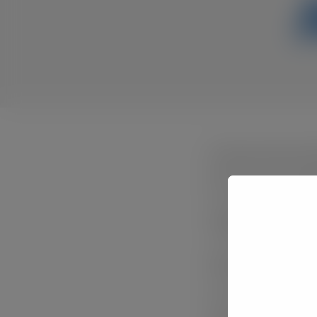
Partecipa al futuro de
H2O è la fiera di riferi
Ospita figure di rilievo 
condivisione tra profes
H2O è l’evento da non pe
tecnologie di domani.
Perché quando si parl