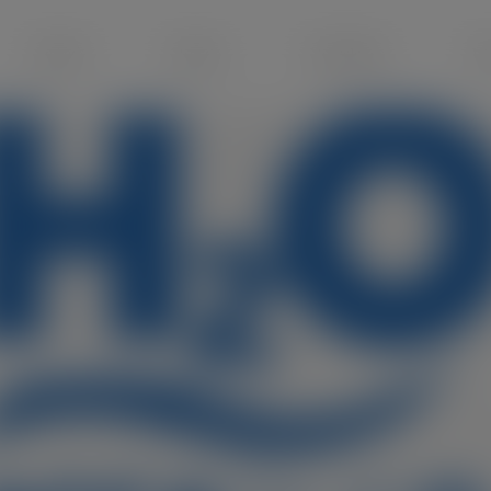
modal-check
Attività
Notizie
Newsletter
Vi
 mostra internazionale d
10/06/2016
NOTIZIE