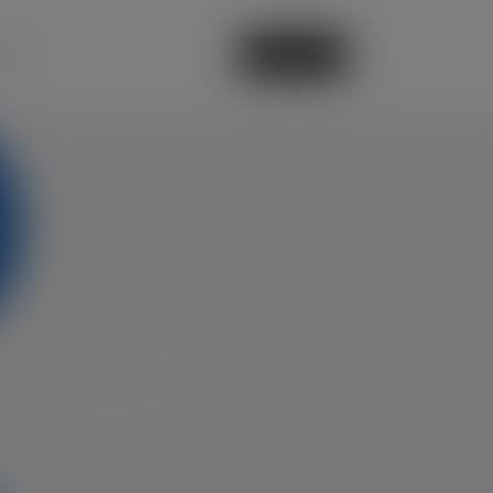
deo
CONTATTI
ell’acqua