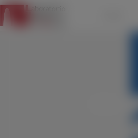
Chi siamo
H2O XIII