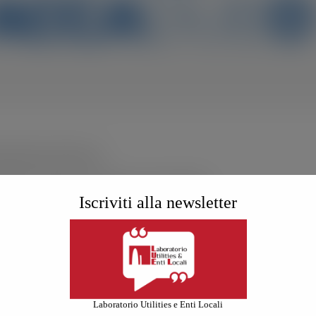
lla gestione dell’acqua
mento in Italia per il settore dei servizi idrici
Iscriviti alla newsletter
nazionale e internazionale e le maggiori aziende del settore, stimola il c
sionisti e promuove la formazione e l’informazione, grazie a un intens
rdere per creare opportunità di business e per aggiornarsi sulle innovaz
a di acqua, si parla di H2O
Laboratorio Utilities e Enti Locali