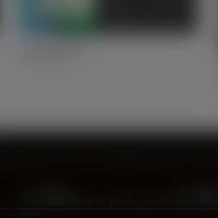
Luel- Ecomondo 2024
5 Novembre 2024
ontattaci
er sapere di più su di noi o per avere maggiori informazione non esitare 
oi.
Indirizzo:
Telefon
Via Ilio Barontini, 20, 40138 Bologna BO
051240
A Comunica