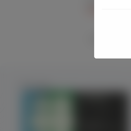
BOLOGNA | 19-21 
accadueo.com
Per saperne di più
Articoli correlati