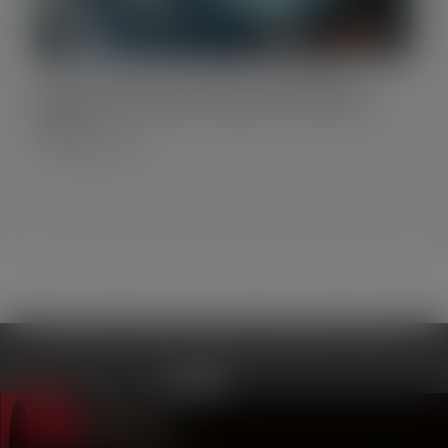
Osservatorio Gocce d’acqua: Seconda indagine
nazionale delle gestioni comunali del servizio idrico
(2024)
5 Novembre 2024
Chi siamo
Attività
Notizie
Newsletter
Video