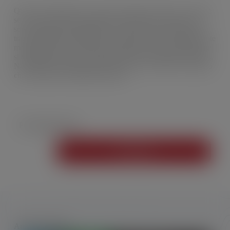
Quanto è importante la conoscenza nelle scelte? Come capire
se il costo del servizio pagato dai cittadini è congruo o se ci
sono margini di negoziazione? Come valutare la qualità? si
tratta di domande complesse se applicati a servizi naturalmente
monopolistici, ma forse qualche risposta può essere fornita se
si confronta il servizio fra enti locali con caratteristiche simili..
Naturalmente bisogna partire da dati certi e chiari, ed è quello
che si propone il progetto Buridan!
Per saperne di più
Fai clic qui
Articoli correlati