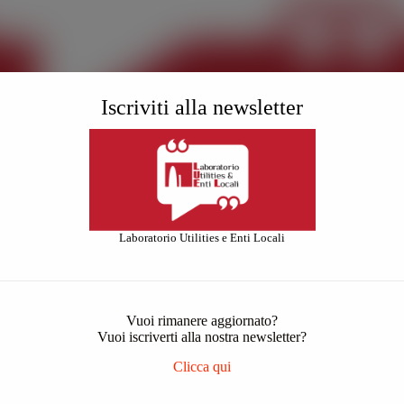
Iscriviti alla newsletter
ter L’Hub n.52 di dicembre 2018.
Laboratorio Utilities e Enti Locali
Scarica 
Vuoi rimanere aggiornato?
Vuoi iscriverti alla nostra newsletter?
Clicca qui