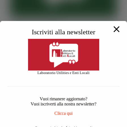
Newsletter L’Hub|126-2025
Iscriviti alla newsletter
20 Giugno 2025
Laboratorio Utilities e Enti Locali
Vuoi rimanere aggiornato?
Vuoi iscriverti alla nostra newsletter?
Clicca qui
Newsletter L’Hub|125-2025