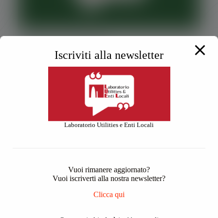
Newsletter L’Hub|126-2025
Iscriviti alla newsletter
20 Giugno 2025
Laboratorio Utilities e Enti Locali
Vuoi rimanere aggiornato?
Vuoi iscriverti alla nostra newsletter?
Clicca qui
Newsletter L’Hub|125-2025