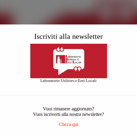
Iscriviti alla newsletter
ETTER dei servizi idrici num 15 del 2014
Laboratorio Utilities e Enti Locali
Scarica 
Vuoi rimanere aggiornato?
Vuoi iscriverti alla nostra newsletter?
Clicca qui