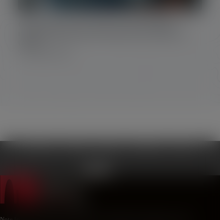
Osservatorio Gocce d’acqua: Seconda indagine
nazionale delle gestioni comunali del servizio idrico
(2024)
5 Novembre 2024
Chi siamo
Attività
Notizie
Newsletter
Video
Note legali
|
Credits
|
Privacy Policy
|
Cookie Policy
|
Preferenze cookie