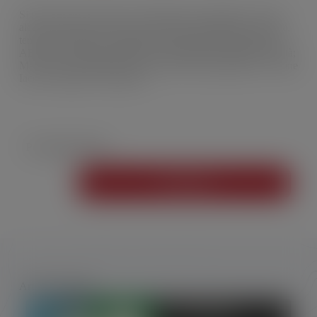
Si discute di risorsa idrica, depurazione e ambiente. On line
alcuni video del recente evento di approfondimento sul tema,
tenutosi a Milano il 25 giugno scorso: Eleonora Bettenzoli,
AEEGSI; Loredana Musmeci, Dipartimento Superiore Sanità;
Maria Letizia Mannella, procuratore della Repubblica; Viviane
Iacone, Regione Lombardia.
Per saperne di più
Fai clic qui
Articoli correlati