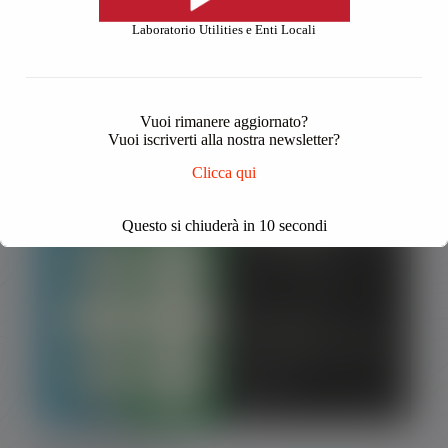
Laboratorio Utilities e Enti Locali
Vuoi rimanere aggiornato?
Vuoi iscriverti alla nostra newsletter?
Clicca qui
Articoli correlati
Questo si chiuderà in
9
secondi